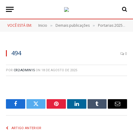
VOCÊ ESTÁ EM:
Inicio
Demais publicações
Portarias 2025
4
»
»
»
494
0
POR
CR2-ADMIN15
ON
18 DE AGOSTO DE 2025
Facebook
Twitter
Pinterest
LinkedIn
Tumblr
E-
mail
ARTIGO ANTERIOR