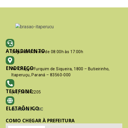
ATENDIMENTO
Segunda à Sexta de 08:00h às 17:00h
ENDEREÇO
Av. Crispim Furquim de Siqueira, 1800 – Butieirinho,
Itaperuçu, Paraná – 83560-000
TELEFONE
(41) 3603-2205
ELETRÔNICO
Ouvidoria
/
e-SIC
COMO CHEGAR À PREFEITURA