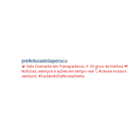
prefeituradeitaperucu
💎 Selo Diamante em Transparência
🎉 35 anos de história
📢
Notícias, serviços e ações em tempo real
👇 Acesse nossos
serviços:
#CuidandoDaNossaGente