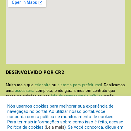
DESENVOLVIDO POR CR2
Muito mais que
criar site
ou
sistema para prefeituras
! Realizamos
uma
assessoria
completa, onde garantimos em contrato que
todas as exigências das
leis de transparência pública
serão
atendidas.
Nós usamos cookies para melhorar sua experiência de
navegação no portal. Ao utilizar nosso portal, você
Conheça o
PNTP
e o
Radar da Transparência Pública
concorda com a política de monitoramento de cookies.
Para ter mais informações sobre como isso é feito, acesse
Política de cookies (
Leia mais
). Se você concorda, clique em