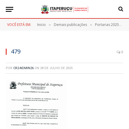
VOCÊ ESTÁ EM:
Inicio
Demais publicações
Portarias 2025
4
»
»
»
479
0
POR
CR2-ADMIN26
ON
28 DE JULHO DE 2025