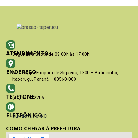
ATENDIMENTO
Segunda à Sexta de 08:00h às 17:00h
ENDEREÇO
Av. Crispim Furquim de Siqueira, 1800 – Butieirinho,
Itaperuçu, Paraná – 83560-000
TELEFONE
(41) 3603-2205
ELETRÔNICO
Ouvidoria
/
e-SIC
COMO CHEGAR À PREFEITURA