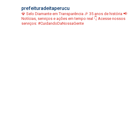
prefeituradeitaperucu
💎 Selo Diamante em Transparência
🎉 35 anos de história
📢
Notícias, serviços e ações em tempo real
👇 Acesse nossos
serviços:
#CuidandoDaNossaGente