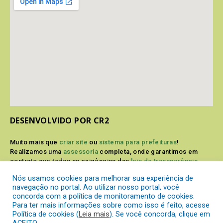
DESENVOLVIDO POR CR2
Muito mais que
criar site
ou
sistema para prefeituras
!
Realizamos uma
assessoria
completa, onde garantimos em
contrato que todas as exigências das
leis de transparência
pública
serão atendidas.
Nós usamos cookies para melhorar sua experiência de
navegação no portal. Ao utilizar nosso portal, você
Conheça o
PNTP
e o
Radar da Transparência Pública
concorda com a política de monitoramento de cookies.
Para ter mais informações sobre como isso é feito, acesse
Política de cookies (
Leia mais
). Se você concorda, clique em