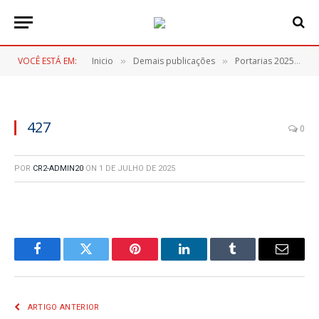
VOCÊ ESTÁ EM:
Inicio
Demais publicações
Portarias 2025
4
»
»
»
427
0
POR
CR2-ADMIN20
ON
1 DE JULHO DE 2025
Facebook
Twitter
Pinterest
LinkedIn
Tumblr
E-
mail
ARTIGO ANTERIOR