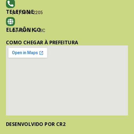
TELEFONE
(41) 3603-2205
ELETRÔNICO
Ouvidoria
/
e-SIC
COMO CHEGAR À PREFEITURA
DESENVOLVIDO POR CR2