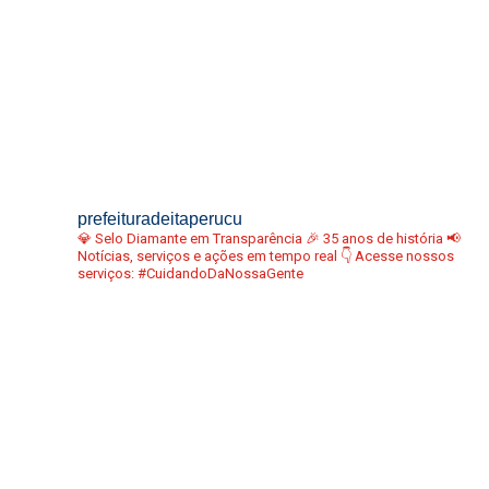
prefeituradeitaperucu
💎 Selo Diamante em Transparência
🎉 35 anos de história
📢
Notícias, serviços e ações em tempo real
👇 Acesse nossos
serviços:
#CuidandoDaNossaGente