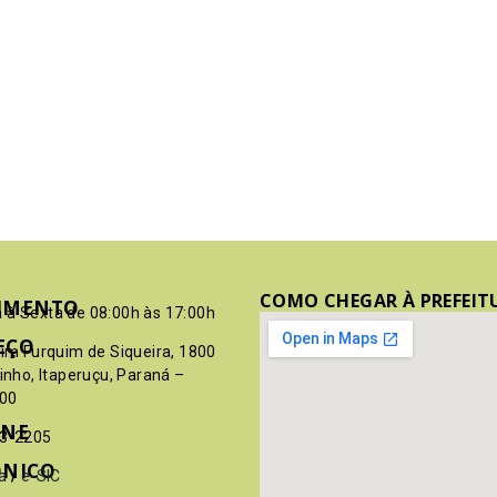
COMO CHEGAR À PREFEIT
IMENTO
 à Sexta de 08:00h às 17:00h
EÇO
pim Furquim de Siqueira, 1800
rinho, Itaperuçu, Paraná –
00
ONE
03-2205
ÔNICO
a
/
e-SIC