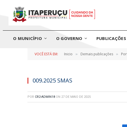
O MUNICÍPIO
O GOVERNO
PUBLICAÇÕES 
VOCÊ ESTÁ EM:
Inicio
Demais publicações
Por
»
»
009.2025 SMAS
POR
CR2-ADMIN18
ON
27 DE MAIO DE 2025