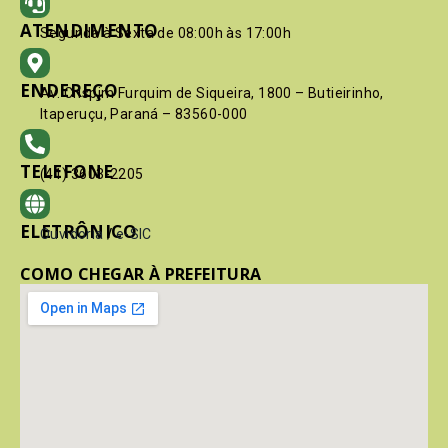
ATENDIMENTO
Segunda à Sexta de 08:00h às 17:00h
ENDEREÇO
Av. Crispim Furquim de Siqueira, 1800 – Butieirinho,
Itaperuçu, Paraná – 83560-000
TELEFONE
(41) 3603-2205
ELETRÔNICO
Ouvidoria
/
e-SIC
COMO CHEGAR À PREFEITURA