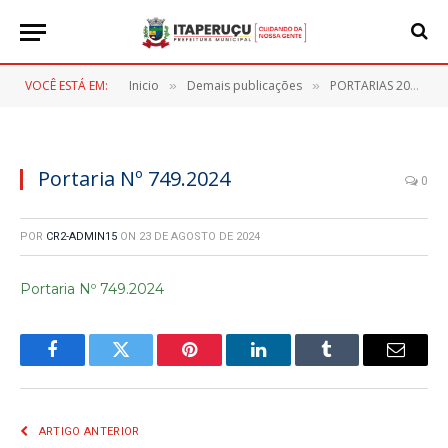
VOCÊ ESTÁ EM:
Inicio
Demais publicações
PORTARIAS 2024
»
»
»
Portaria Nº 749.2024
0
POR
CR2-ADMIN15
ON
23 DE AGOSTO DE 2024
Portaria Nº 749.2024
Facebook
Twitter
Pinterest
LinkedIn
Tumblr
E-
mail
ARTIGO ANTERIOR