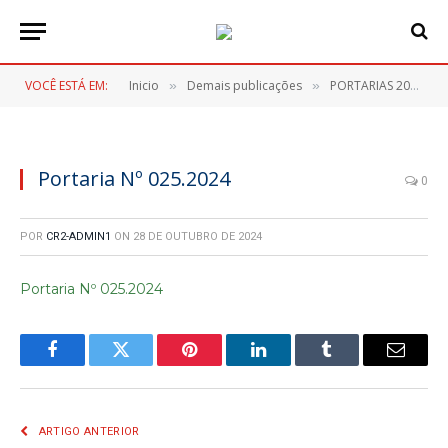
VOCÊ ESTÁ EM:
Inicio
Demais publicações
PORTARIAS 2024
»
»
»
Portaria Nº 025.2024
0
POR
CR2-ADMIN1
ON
28 DE OUTUBRO DE 2024
Portaria Nº 025.2024
Facebook
Twitter
Pinterest
LinkedIn
Tumblr
E-
mail
ARTIGO ANTERIOR