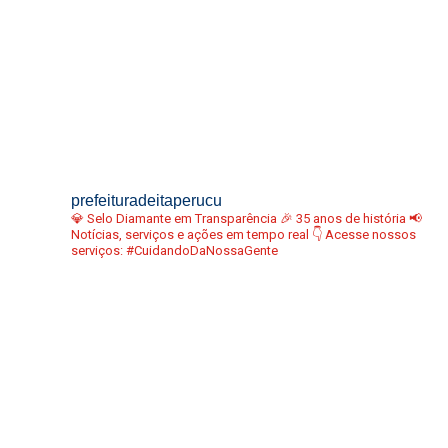
prefeituradeitaperucu
💎 Selo Diamante em Transparência
🎉 35 anos de história
📢
Notícias, serviços e ações em tempo real
👇 Acesse nossos
serviços:
#CuidandoDaNossaGente