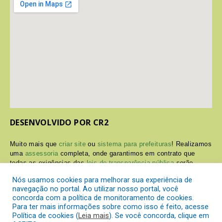
DESENVOLVIDO POR CR2
Muito mais que
criar site
ou
sistema para prefeituras
! Realizamos
uma
assessoria
completa, onde garantimos em contrato que
todas as exigências das
leis de transparência pública
serão
atendidas.
Nós usamos cookies para melhorar sua experiência de
navegação no portal. Ao utilizar nosso portal, você
Conheça o
PNTP
e o
Radar da Transparência Pública
concorda com a política de monitoramento de cookies.
Para ter mais informações sobre como isso é feito, acesse
Política de cookies (
Leia mais
). Se você concorda, clique em