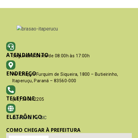
ATENDIMENTO
Segunda à Sexta de 08:00h às 17:00h
ENDEREÇO
Av. Crispim Furquim de Siqueira, 1800 – Butieirinho,
Itaperuçu, Paraná – 83560-000
TELEFONE
(41) 3603-2205
ELETRÔNICO
Ouvidoria
/
e-SIC
COMO CHEGAR À PREFEITURA