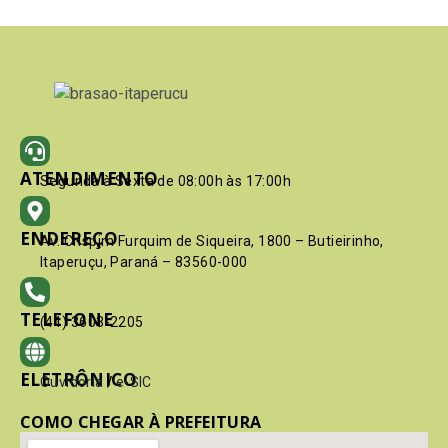
ATENDIMENTO
Segunda à Sexta de 08:00h às 17:00h
ENDEREÇO
Av. Crispim Furquim de Siqueira, 1800 – Butieirinho,
Itaperuçu, Paraná – 83560-000
TELEFONE
(41) 3603-2205
ELETRÔNICO
Ouvidoria
/
e-SIC
COMO CHEGAR À PREFEITURA