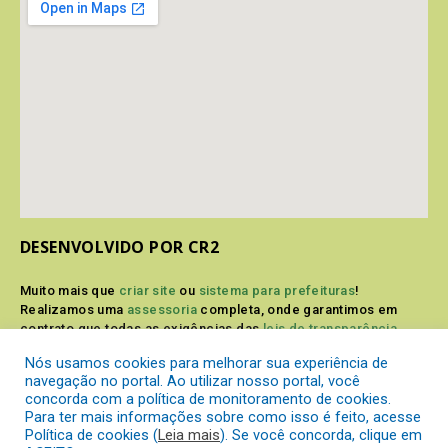
DESENVOLVIDO POR CR2
Muito mais que
criar site
ou
sistema para prefeituras
!
Realizamos uma
assessoria
completa, onde garantimos em
contrato que todas as exigências das
leis de transparência
pública
serão atendidas.
Nós usamos cookies para melhorar sua experiência de
navegação no portal. Ao utilizar nosso portal, você
Conheça o
PNTP
e o
Radar da Transparência Pública
concorda com a política de monitoramento de cookies.
Para ter mais informações sobre como isso é feito, acesse
Política de cookies (
Leia mais
). Se você concorda, clique em