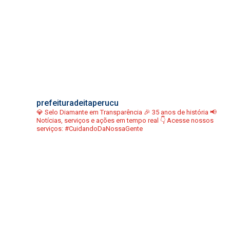
prefeituradeitaperucu
💎 Selo Diamante em Transparência
🎉 35 anos de história
📢
Notícias, serviços e ações em tempo real
👇 Acesse nossos
serviços:
#CuidandoDaNossaGente