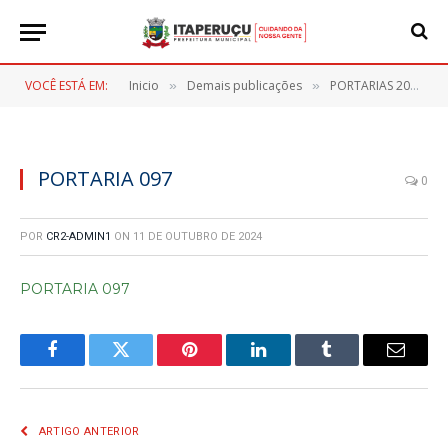
VOCÊ ESTÁ EM:
Inicio
Demais publicações
PORTARIAS 2024
»
»
»
PORTARIA 097
0
POR
CR2-ADMIN1
ON
11 DE OUTUBRO DE 2024
PORTARIA 097
Facebook
Twitter
Pinterest
LinkedIn
Tumblr
E-
mail
ARTIGO ANTERIOR