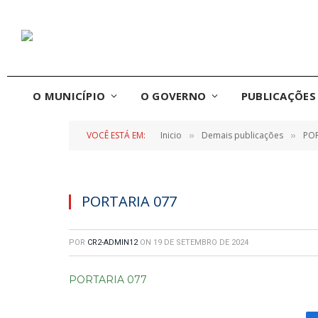
O MUNICÍPIO
O GOVERNO
PUBLICAÇÕES 
VOCÊ ESTÁ EM:
Inicio
Demais publicações
POR
»
»
PORTARIA 077
POR
CR2-ADMIN12
ON
19 DE SETEMBRO DE 2024
PORTARIA 077