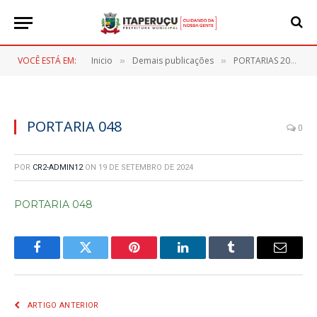
VOCÊ ESTÁ EM:
Inicio
Demais publicações
PORTARIAS 2024
»
»
»
PORTARIA 048
0
POR
CR2-ADMIN12
ON
19 DE SETEMBRO DE 2024
PORTARIA 048
Facebook
Twitter
Pinterest
LinkedIn
Tumblr
E-
mail
ARTIGO ANTERIOR