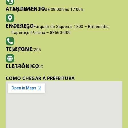
ATENDIMENTO
Segunda à Sexta de 08:00h às 17:00h
ENDEREÇO
Av. Crispim Furquim de Siqueira, 1800 – Butieirinho,
Itaperuçu, Paraná – 83560-000
TELEFONE
(41) 3603-2205
ELETRÔNICO
Ouvidoria
/
e-SIC
COMO CHEGAR À PREFEITURA