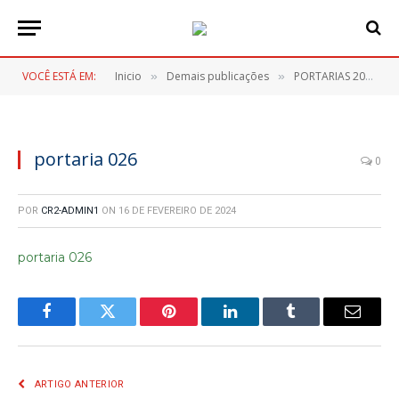
VOCÊ ESTÁ EM:
Inicio
Demais publicações
PORTARIAS 2024
»
»
»
portaria 026
0
POR
CR2-ADMIN1
ON
16 DE FEVEREIRO DE 2024
portaria 026
Facebook
Twitter
Pinterest
LinkedIn
Tumblr
E-
mail
ARTIGO ANTERIOR