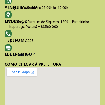
ATENDIMENTO
Segunda à Sexta de 08:00h às 17:00h
ENDEREÇO
Av. Crispim Furquim de Siqueira, 1800 – Butieirinho,
Itaperuçu, Paraná – 83560-000
TELEFONE
(41) 3603-2205
ELETRÔNICO
Ouvidoria
/
e-SIC
COMO CHEGAR À PREFEITURA