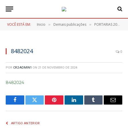
VOCÊ ESTÁ EM:
Inicio
Demais publicações
PORTARIAS 2024
»
»
»
8482024
0
POR
CR2-ADMIN1
ON
21 DE NOVEMBRO DE 2024
8482024
Facebook
Twitter
Pinterest
LinkedIn
Tumblr
E-
mail
ARTIGO ANTERIOR