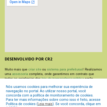
DESENVOLVIDO POR CR2
Muito mais que
criar site
ou
sistema para prefeituras
! Realizamos
uma
assessoria
completa, onde garantimos em contrato que
todas as exigências das
leis de transparência pública
serão
atendidas.
Nós usamos cookies para melhorar sua experiência de
navegação no portal. Ao utilizar nosso portal, você
Conheça o
PNTP
e o
Radar da Transparência Pública
concorda com a política de monitoramento de cookies.
Para ter mais informações sobre como isso é feito, acesse
Política de cookies (
Leia mais
). Se você concorda, clique em