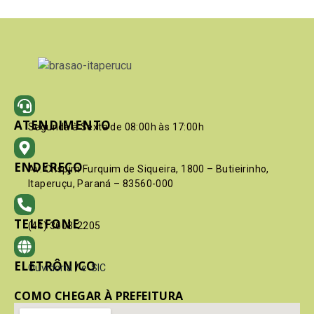
ATENDIMENTO
Segunda à Sexta de 08:00h às 17:00h
ENDEREÇO
Av. Crispim Furquim de Siqueira, 1800 – Butieirinho,
Itaperuçu, Paraná – 83560-000
TELEFONE
(41) 3603-2205
ELETRÔNICO
Ouvidoria
/
e-SIC
COMO CHEGAR À PREFEITURA