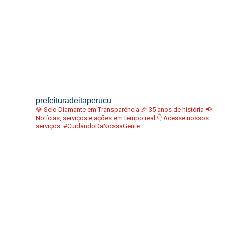
prefeituradeitaperucu
💎 Selo Diamante em Transparência
🎉 35 anos de história
📢
Notícias, serviços e ações em tempo real
👇 Acesse nossos
serviços:
#CuidandoDaNossaGente