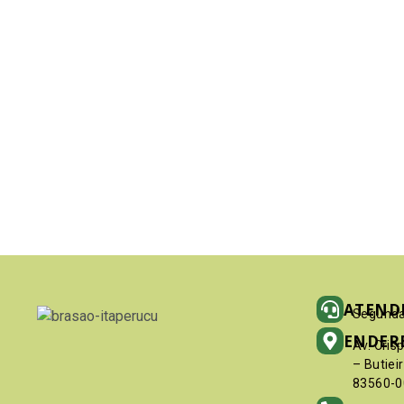
ATEND
Segunda
ENDER
Av. Cris
– Butiei
83560-0