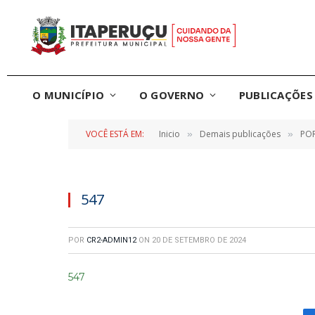
O MUNICÍPIO
O GOVERNO
PUBLICAÇÕES 
VOCÊ ESTÁ EM:
Inicio
Demais publicações
POR
»
»
547
POR
CR2-ADMIN12
ON
20 DE SETEMBRO DE 2024
547