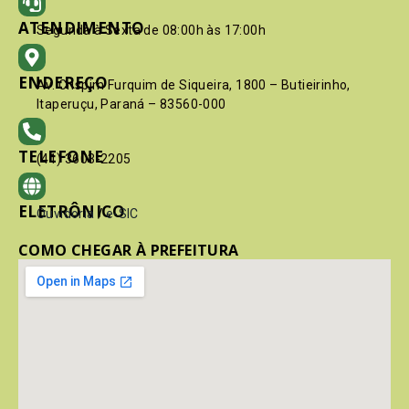
ATENDIMENTO
Segunda à Sexta de 08:00h às 17:00h
ENDEREÇO
Av. Crispim Furquim de Siqueira, 1800 – Butieirinho,
Itaperuçu, Paraná – 83560-000
TELEFONE
(41) 3603-2205
ELETRÔNICO
Ouvidoria
/
e-SIC
COMO CHEGAR À PREFEITURA