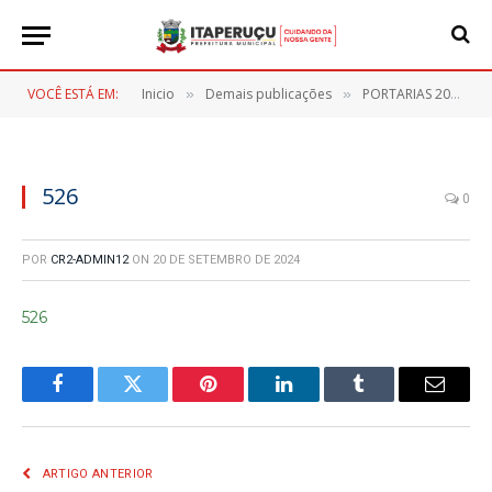
VOCÊ ESTÁ EM:
Inicio
Demais publicações
PORTARIAS 2024
»
»
»
526
0
POR
CR2-ADMIN12
ON
20 DE SETEMBRO DE 2024
526
Facebook
Twitter
Pinterest
LinkedIn
Tumblr
E-
mail
ARTIGO ANTERIOR