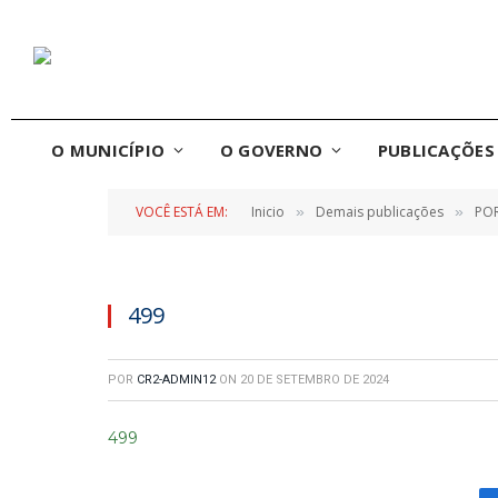
O MUNICÍPIO
O GOVERNO
PUBLICAÇÕES 
VOCÊ ESTÁ EM:
Inicio
Demais publicações
POR
»
»
499
POR
CR2-ADMIN12
ON
20 DE SETEMBRO DE 2024
499