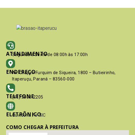
ATENDIMENTO
Segunda à Sexta de 08:00h às 17:00h
ENDEREÇO
Av. Crispim Furquim de Siqueira, 1800 – Butieirinho,
Itaperuçu, Paraná – 83560-000
TELEFONE
(41) 3603-2205
ELETRÔNICO
Ouvidoria
/
e-SIC
COMO CHEGAR À PREFEITURA