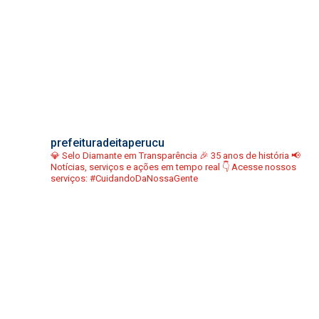
prefeituradeitaperucu
💎 Selo Diamante em Transparência
🎉 35 anos de história
📢
Notícias, serviços e ações em tempo real
👇 Acesse nossos
serviços:
#CuidandoDaNossaGente