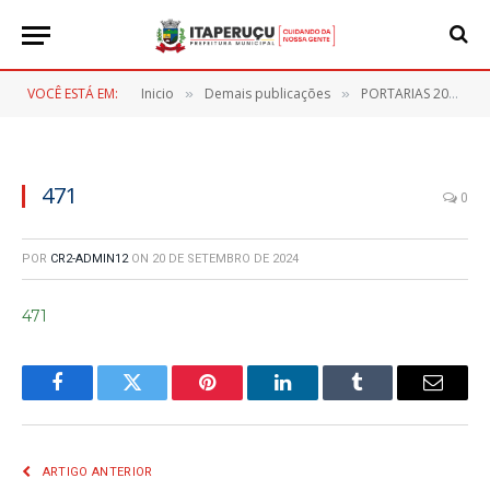
VOCÊ ESTÁ EM:
Inicio
Demais publicações
PORTARIAS 2024
»
»
»
471
0
POR
CR2-ADMIN12
ON
20 DE SETEMBRO DE 2024
471
Facebook
Twitter
Pinterest
LinkedIn
Tumblr
E-
mail
ARTIGO ANTERIOR