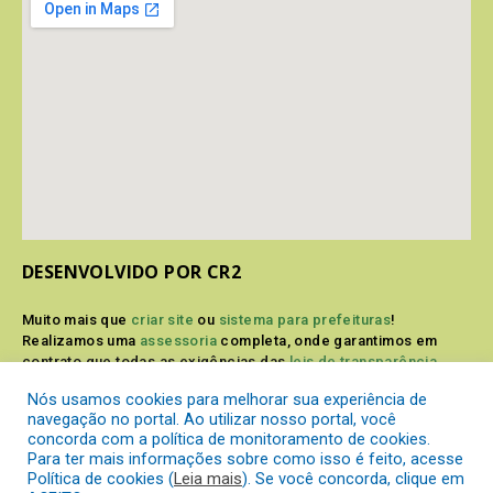
DESENVOLVIDO POR CR2
Muito mais que
criar site
ou
sistema para prefeituras
!
Realizamos uma
assessoria
completa, onde garantimos em
contrato que todas as exigências das
leis de transparência
pública
serão atendidas.
Nós usamos cookies para melhorar sua experiência de
navegação no portal. Ao utilizar nosso portal, você
Conheça o
PNTP
e o
Radar da Transparência Pública
concorda com a política de monitoramento de cookies.
Para ter mais informações sobre como isso é feito, acesse
Política de cookies (
Leia mais
). Se você concorda, clique em