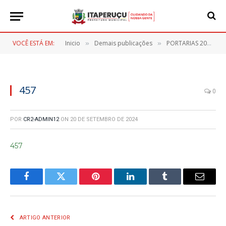
VOCÊ ESTÁ EM:
Inicio
Demais publicações
PORTARIAS 2024
»
»
»
457
0
POR
CR2-ADMIN12
ON
20 DE SETEMBRO DE 2024
457
Facebook
Twitter
Pinterest
LinkedIn
Tumblr
E-
mail
ARTIGO ANTERIOR