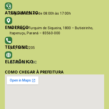
ATENDIMENTO
Segunda à Sexta de 08:00h às 17:00h
ENDEREÇO
Av. Crispim Furquim de Siqueira, 1800 – Butieirinho,
Itaperuçu, Paraná – 83560-000
TELEFONE
(41) 3603-2205
ELETRÔNICO
Ouvidoria
/
e-SIC
COMO CHEGAR À PREFEITURA