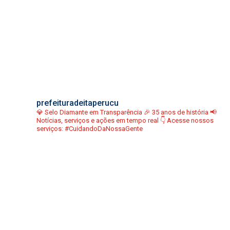
prefeituradeitaperucu
💎 Selo Diamante em Transparência
🎉 35 anos de história
📢
Notícias, serviços e ações em tempo real
👇 Acesse nossos
serviços:
#CuidandoDaNossaGente