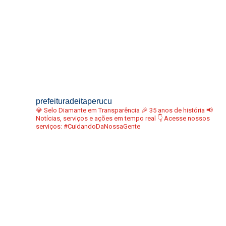
prefeituradeitaperucu
💎 Selo Diamante em Transparência
🎉 35 anos de história
📢
Notícias, serviços e ações em tempo real
👇 Acesse nossos
serviços:
#CuidandoDaNossaGente