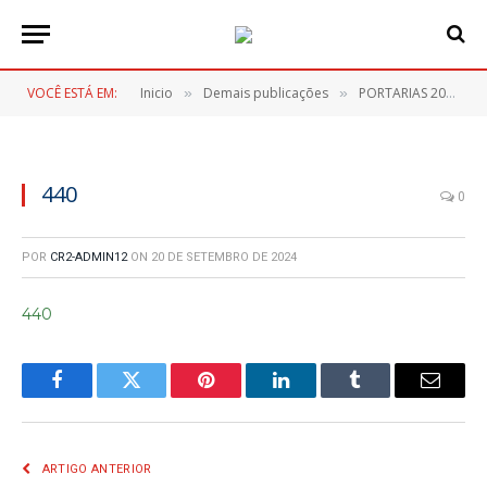
VOCÊ ESTÁ EM:
Inicio
Demais publicações
PORTARIAS 2024
»
»
»
440
0
POR
CR2-ADMIN12
ON
20 DE SETEMBRO DE 2024
440
Facebook
Twitter
Pinterest
LinkedIn
Tumblr
E-
mail
ARTIGO ANTERIOR