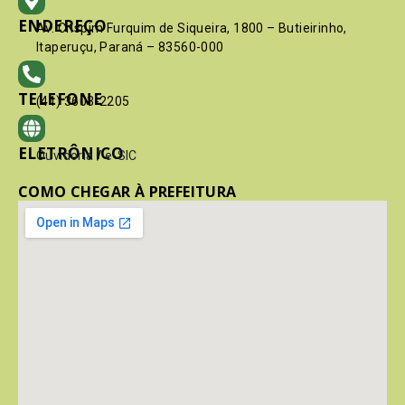
ENDEREÇO
Av. Crispim Furquim de Siqueira, 1800 – Butieirinho,
Itaperuçu, Paraná – 83560-000
TELEFONE
(41) 3603-2205
ELETRÔNICO
Ouvidoria
/
e-SIC
COMO CHEGAR À PREFEITURA