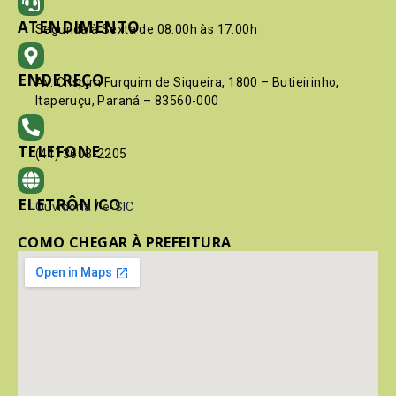
ATENDIMENTO
Segunda à Sexta de 08:00h às 17:00h
ENDEREÇO
Av. Crispim Furquim de Siqueira, 1800 – Butieirinho,
Itaperuçu, Paraná – 83560-000
TELEFONE
(41) 3603-2205
ELETRÔNICO
Ouvidoria
/
e-SIC
COMO CHEGAR À PREFEITURA