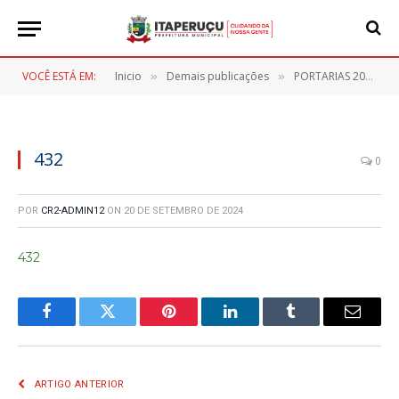
VOCÊ ESTÁ EM:
Inicio
Demais publicações
PORTARIAS 2024
»
»
»
432
0
POR
CR2-ADMIN12
ON
20 DE SETEMBRO DE 2024
432
Facebook
Twitter
Pinterest
LinkedIn
Tumblr
E-
mail
ARTIGO ANTERIOR