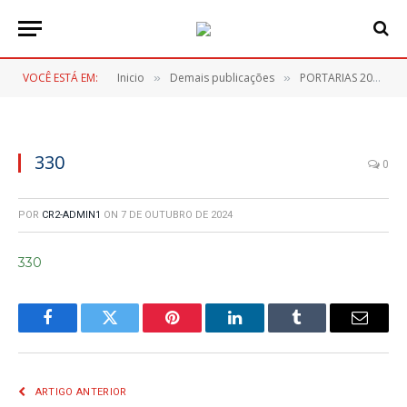
VOCÊ ESTÁ EM:
Inicio
Demais publicações
PORTARIAS 2024
»
»
»
330
0
POR
CR2-ADMIN1
ON
7 DE OUTUBRO DE 2024
330
Facebook
Twitter
Pinterest
LinkedIn
Tumblr
E-
mail
ARTIGO ANTERIOR