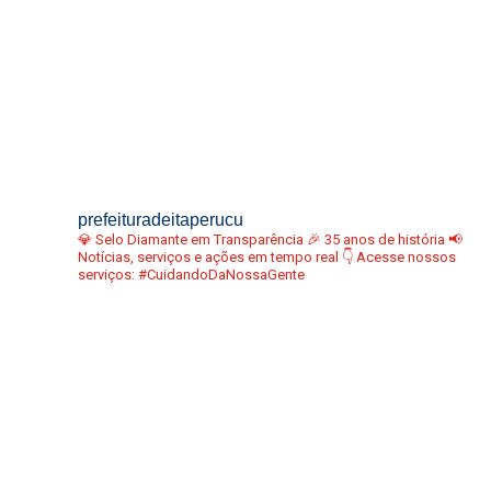
prefeituradeitaperucu
💎 Selo Diamante em Transparência
🎉 35 anos de história
📢
Notícias, serviços e ações em tempo real
👇 Acesse nossos
serviços:
#CuidandoDaNossaGente