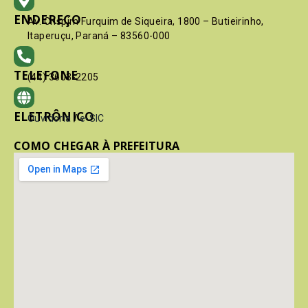
ENDEREÇO
Av. Crispim Furquim de Siqueira, 1800 – Butieirinho,
Itaperuçu, Paraná – 83560-000
TELEFONE
(41) 3603-2205
ELETRÔNICO
Ouvidoria
/
e-SIC
COMO CHEGAR À PREFEITURA