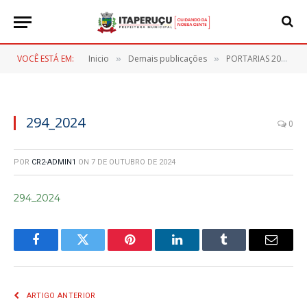
VOCÊ ESTÁ EM:
Inicio
Demais publicações
PORTARIAS 2024
»
»
»
294_2024
0
POR
CR2-ADMIN1
ON
7 DE OUTUBRO DE 2024
294_2024
Facebook
Twitter
Pinterest
LinkedIn
Tumblr
E-
mail
ARTIGO ANTERIOR