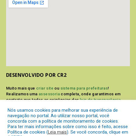
DESENVOLVIDO POR CR2
Muito mais que
criar site
ou
sistema para prefeituras
!
Realizamos uma
assessoria
completa, onde garantimos em
contrato que todas as exigências das
leis de transparência
pública
serão atendidas.
Nós usamos cookies para melhorar sua experiência de
navegação no portal. Ao utilizar nosso portal, você
Conheça o
PNTP
e o
Radar da Transparência Pública
concorda com a política de monitoramento de cookies.
Para ter mais informações sobre como isso é feito, acesse
Política de cookies (
Leia mais
). Se você concorda, clique em