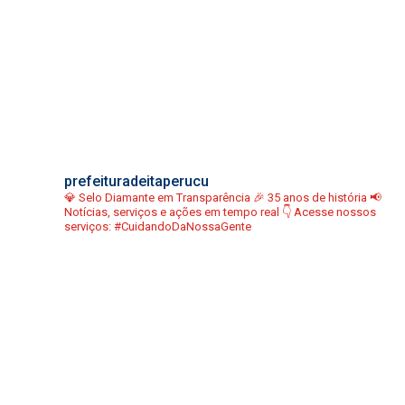
prefeituradeitaperucu
💎 Selo Diamante em Transparência
🎉 35 anos de história
📢
Notícias, serviços e ações em tempo real
👇 Acesse nossos
serviços:
#CuidandoDaNossaGente