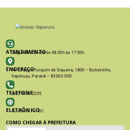
ATENDIMENTO
Segunda à Sexta de 08:00h às 17:00h
ENDEREÇO
Av. Crispim Furquim de Siqueira, 1800 – Butieirinho,
Itaperuçu, Paraná – 83560-000
TELEFONE
(41) 3603-2205
ELETRÔNICO
Ouvidoria
/
e-SIC
COMO CHEGAR À PREFEITURA