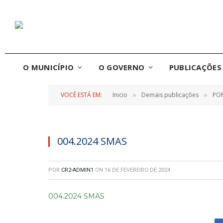
O MUNICÍPIO
O GOVERNO
PUBLICAÇÕES 
VOCÊ ESTÁ EM:
Inicio
Demais publicações
POR
»
»
004.2024 SMAS
POR
CR2-ADMIN1
ON
16 DE FEVEREIRO DE 2024
004.2024 SMAS