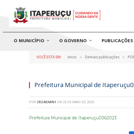
O MUNICÍPIO
O GOVERNO
PUBLICAÇÕES 
VOCÊ ESTÁ EM:
Inicio
Demais publicações
POR
»
»
Prefeitura Municipal de Itaperuçu
POR
CR2-ADMIN1
ON
22 DE MAIO DE 2023
Prefeitura Municipal de Itaperuçu0362023