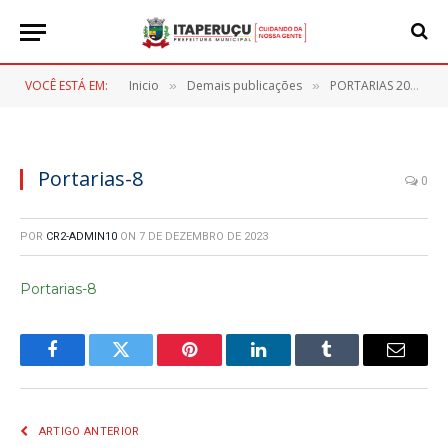
VOCÊ ESTÁ EM:
Inicio
Demais publicações
PORTARIAS 2023
»
»
»
Portarias-8
0
POR
CR2-ADMIN10
ON
7 DE DEZEMBRO DE 2023
Portarias-8
Facebook
Twitter
Pinterest
LinkedIn
Tumblr
E-
mail
ARTIGO ANTERIOR