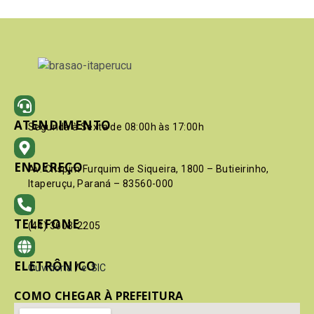
ATENDIMENTO
Segunda à Sexta de 08:00h às 17:00h
ENDEREÇO
Av. Crispim Furquim de Siqueira, 1800 – Butieirinho,
Itaperuçu, Paraná – 83560-000
TELEFONE
(41) 3603-2205
ELETRÔNICO
Ouvidoria
/
e-SIC
COMO CHEGAR À PREFEITURA