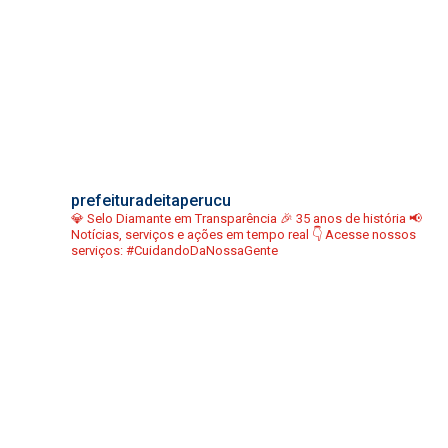
prefeituradeitaperucu
💎 Selo Diamante em Transparência
🎉 35 anos de história
📢
Notícias, serviços e ações em tempo real
👇 Acesse nossos
serviços:
#CuidandoDaNossaGente