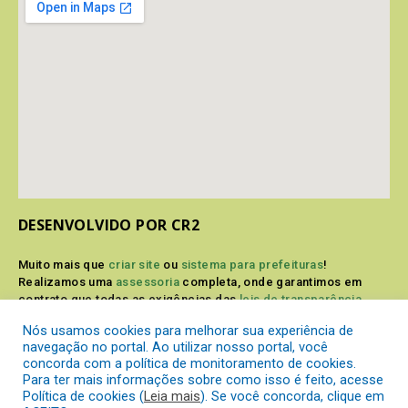
DESENVOLVIDO POR CR2
Muito mais que
criar site
ou
sistema para prefeituras
!
Realizamos uma
assessoria
completa, onde garantimos em
contrato que todas as exigências das
leis de transparência
pública
serão atendidas.
Nós usamos cookies para melhorar sua experiência de
navegação no portal. Ao utilizar nosso portal, você
Conheça o
PNTP
e o
Radar da Transparência Pública
concorda com a política de monitoramento de cookies.
Para ter mais informações sobre como isso é feito, acesse
Política de cookies (
Leia mais
). Se você concorda, clique em