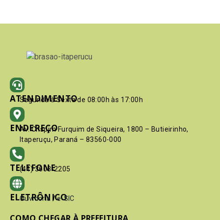
ATENDIMENTO
Segunda à Sexta de 08:00h às 17:00h
ENDEREÇO
Av. Crispim Furquim de Siqueira, 1800 – Butieirinho,
Itaperuçu, Paraná – 83560-000
TELEFONE
(41) 3603-2205
ELETRÔNICO
Ouvidoria
/
e-SIC
COMO CHEGAR À PREFEITURA