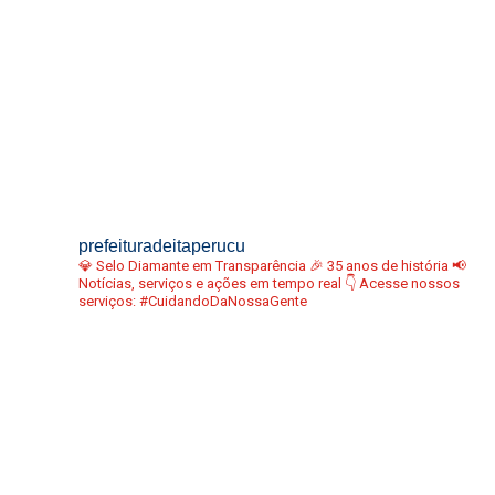
prefeituradeitaperucu
💎 Selo Diamante em Transparência
🎉 35 anos de história
📢
Notícias, serviços e ações em tempo real
👇 Acesse nossos
serviços:
#CuidandoDaNossaGente