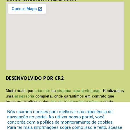
DESENVOLVIDO POR CR2
Muito mais que
criar site
ou
sistema para prefeituras
! Realizamos
uma
assessoria
completa, onde garantimos em contrato que
todas as exigências das
leis de transparência pública
serão
atendidas.
Nós usamos cookies para melhorar sua experiência de
navegação no portal. Ao utilizar nosso portal, você
Conheça o
PNTP
e o
Radar da Transparência Pública
concorda com a política de monitoramento de cookies.
Para ter mais informações sobre como isso é feito, acesse