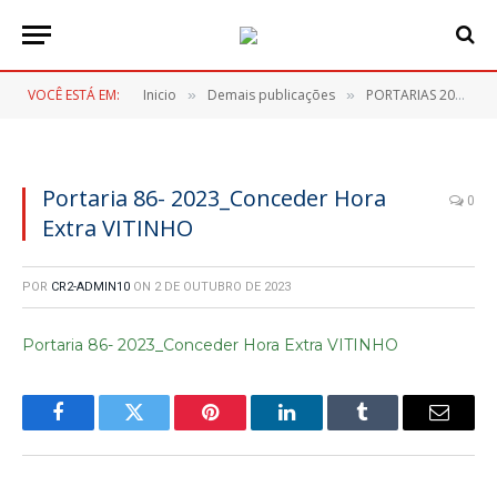
VOCÊ ESTÁ EM:
Inicio
Demais publicações
PORTARIAS 2023
»
»
»
Portaria 86- 2023_Conceder Hora
0
Extra VITINHO
POR
CR2-ADMIN10
ON
2 DE OUTUBRO DE 2023
Portaria 86- 2023_Conceder Hora Extra VITINHO
Facebook
Twitter
Pinterest
LinkedIn
Tumblr
E-
mail