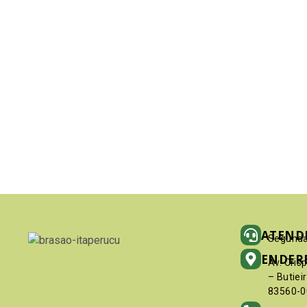
ATEND
Segunda
ENDER
Av. Cris
– Butiei
83560-0