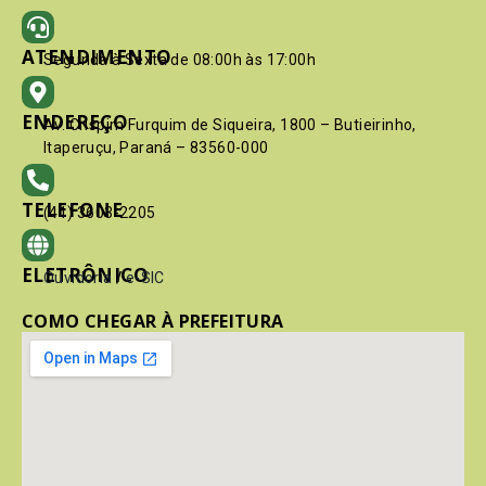
ATENDIMENTO
Segunda à Sexta de 08:00h às 17:00h
ENDEREÇO
Av. Crispim Furquim de Siqueira, 1800 – Butieirinho,
Itaperuçu, Paraná – 83560-000
TELEFONE
(41) 3603-2205
ELETRÔNICO
Ouvidoria
/
e-SIC
COMO CHEGAR À PREFEITURA