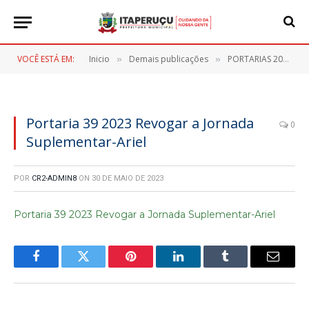
VOCÊ ESTÁ EM:
Inicio
Demais publicações
PORTARIAS 2023
»
»
»
Portaria 39 2023 Revogar a Jornada
0
Suplementar-Ariel
POR
CR2-ADMIN8
ON
30 DE MAIO DE 2023
Portaria 39 2023 Revogar a Jornada Suplementar-Ariel
Facebook
Twitter
Pinterest
LinkedIn
Tumblr
E-
mail