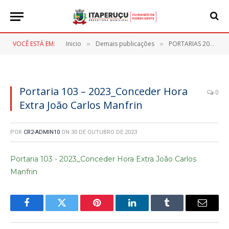
VOCÊ ESTÁ EM:
Inicio
Demais publicações
PORTARIAS 2023
»
»
»
Portaria 103 – 2023_Conceder Hora
0
Extra João Carlos Manfrin
POR
CR2-ADMIN10
ON
30 DE OUTUBRO DE 2023
Portaria 103 - 2023_Conceder Hora Extra João Carlos
Manfrin
Facebook
Twitter
Pinterest
LinkedIn
Tumblr
E-
mail