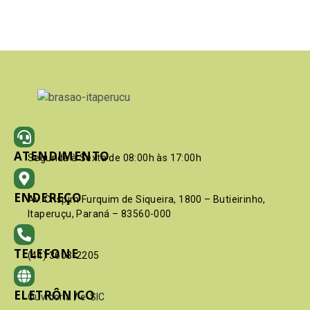
ATENDIMENTO
Segunda à Sexta de 08:00h às 17:00h
ENDEREÇO
Av. Crispim Furquim de Siqueira, 1800 – Butieirinho,
Itaperuçu, Paraná – 83560-000
TELEFONE
(41) 3603-2205
ELETRÔNICO
Ouvidoria
/
e-SIC