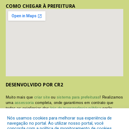
COMO CHEGAR À PREFEITURA
DESENVOLVIDO POR CR2
Muito mais que
criar site
ou
sistema para prefeituras
! Realizamos
uma
assessoria
completa, onde garantimos em contrato que
todas as exigências das
leis de transparência pública
serão
atendidas.
Nós usamos cookies para melhorar sua experiência de
navegação no portal. Ao utilizar nosso portal, você
Conheça o
PNTP
e o
Radar da Transparência Pública
concorda com a política de monitoramento de cookies.