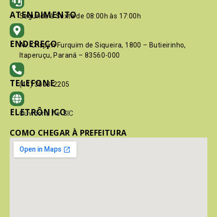
ATENDIMENTO
Segunda à Sexta de 08:00h às 17:00h
ENDEREÇO
Av. Crispim Furquim de Siqueira, 1800 – Butieirinho,
Itaperuçu, Paraná – 83560-000
TELEFONE
(41) 3603-2205
ELETRÔNICO
Ouvidoria
/
e-SIC
COMO CHEGAR À PREFEITURA