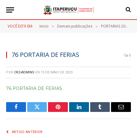
VOCÊ ESTÁ EM:
Inicio
Demais publicações
PORTARIAS 2023
»
»
»
76 PORTARIA DE FERIAS
0
POR
CR2-ADMIN5
ON
15 DE MAIO DE 2023
76 PORTARIA DE FERIAS
Facebook
Twitter
Pinterest
LinkedIn
Tumblr
E-
mail
ARTIGO ANTERIOR