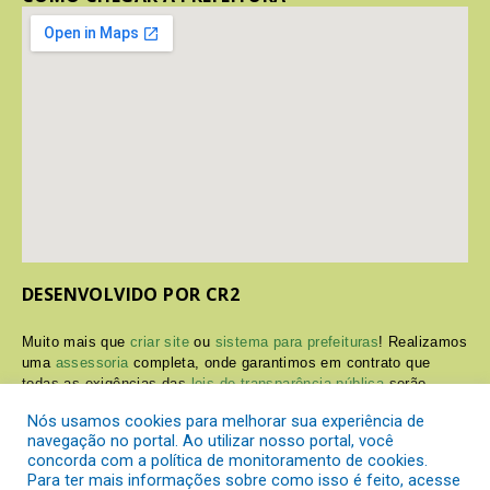
DESENVOLVIDO POR CR2
Muito mais que
criar site
ou
sistema para prefeituras
! Realizamos
uma
assessoria
completa, onde garantimos em contrato que
todas as exigências das
leis de transparência pública
serão
atendidas.
Nós usamos cookies para melhorar sua experiência de
navegação no portal. Ao utilizar nosso portal, você
Conheça o
PNTP
e o
Radar da Transparência Pública
concorda com a política de monitoramento de cookies.
Para ter mais informações sobre como isso é feito, acesse