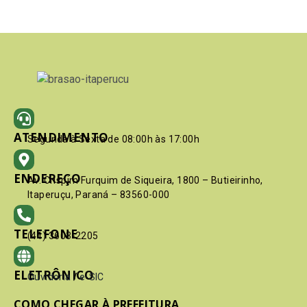
ATENDIMENTO
Segunda à Sexta de 08:00h às 17:00h
ENDEREÇO
Av. Crispim Furquim de Siqueira, 1800 – Butieirinho,
Itaperuçu, Paraná – 83560-000
TELEFONE
(41) 3603-2205
ELETRÔNICO
Ouvidoria
/
e-SIC
COMO CHEGAR À PREFEITURA