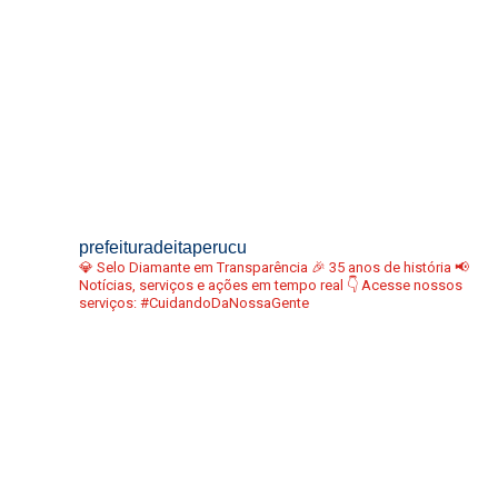
prefeituradeitaperucu
💎 Selo Diamante em Transparência
🎉 35 anos de história
📢
Notícias, serviços e ações em tempo real
👇 Acesse nossos
serviços:
#CuidandoDaNossaGente