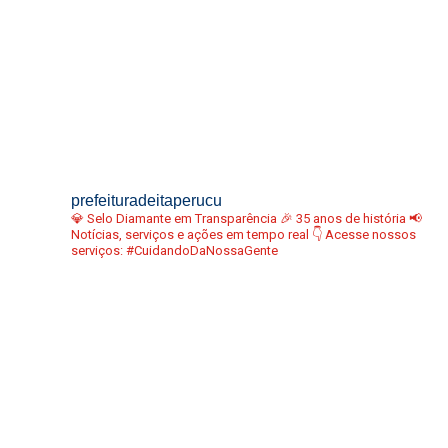
prefeituradeitaperucu
💎 Selo Diamante em Transparência
🎉 35 anos de história
📢
Notícias, serviços e ações em tempo real
👇 Acesse nossos
serviços:
#CuidandoDaNossaGente