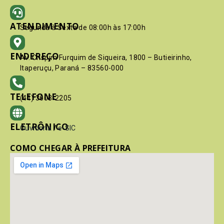
ATENDIMENTO
Segunda à Sexta de 08:00h às 17:00h
ENDEREÇO
Av. Crispim Furquim de Siqueira, 1800 – Butieirinho,
Itaperuçu, Paraná – 83560-000
TELEFONE
(41) 3603-2205
ELETRÔNICO
Ouvidoria
/
e-SIC
COMO CHEGAR À PREFEITURA