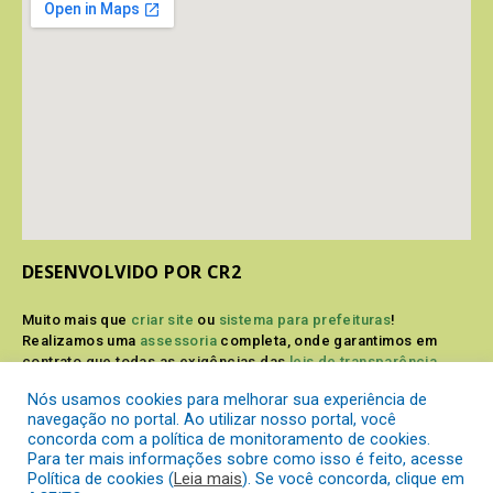
DESENVOLVIDO POR CR2
Muito mais que
criar site
ou
sistema para prefeituras
!
Realizamos uma
assessoria
completa, onde garantimos em
contrato que todas as exigências das
leis de transparência
pública
serão atendidas.
Nós usamos cookies para melhorar sua experiência de
navegação no portal. Ao utilizar nosso portal, você
Conheça o
PNTP
e o
Radar da Transparência Pública
concorda com a política de monitoramento de cookies.
Para ter mais informações sobre como isso é feito, acesse
Política de cookies (
Leia mais
). Se você concorda, clique em