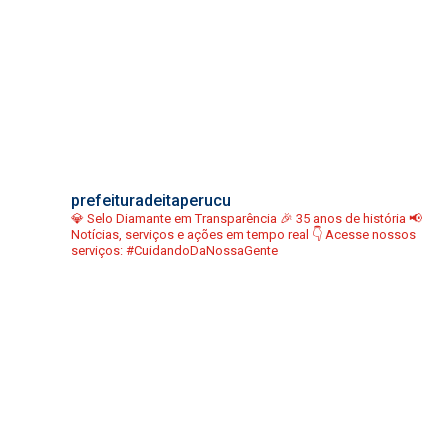
prefeituradeitaperucu
💎 Selo Diamante em Transparência
🎉 35 anos de história
📢
Notícias, serviços e ações em tempo real
👇 Acesse nossos
serviços:
#CuidandoDaNossaGente