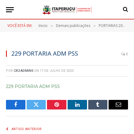
VOCÊ ESTÁ EM:
Inicio
Demais publicações
PORTARIAS 2023
»
»
»
229 PORTARIA ADM PSS
0
POR
CR2-ADMIN5
ON
17 DE JULHO DE 2023
229 PORTARIA ADM PSS
Facebook
Twitter
Pinterest
LinkedIn
Tumblr
E-
mail
ARTIGO ANTERIOR