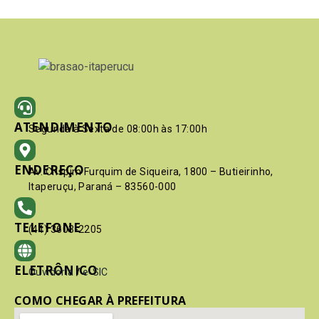
ATENDIMENTO
Segunda à Sexta de 08:00h às 17:00h
ENDEREÇO
Av. Crispim Furquim de Siqueira, 1800 – Butieirinho,
Itaperuçu, Paraná – 83560-000
TELEFONE
(41) 3603-2205
ELETRÔNICO
Ouvidoria
/
e-SIC
COMO CHEGAR À PREFEITURA