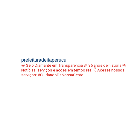
prefeituradeitaperucu
💎 Selo Diamante em Transparência
🎉 35 anos de história
📢
Notícias, serviços e ações em tempo real
👇 Acesse nossos
serviços:
#CuidandoDaNossaGente