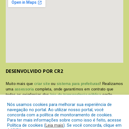
DESENVOLVIDO POR CR2
Muito mais que
criar site
ou
sistema para prefeituras
! Realizamos
uma
assessoria
completa, onde garantimos em contrato que
todas as exigências das
leis de transparência pública
serão
atendidas.
Nós usamos cookies para melhorar sua experiência de
navegação no portal. Ao utilizar nosso portal, você
Conheça o
PNTP
e o
Radar da Transparência Pública
concorda com a política de monitoramento de cookies.
Para ter mais informações sobre como isso é feito, acesse
Política de cookies (
Leia mais
). Se você concorda, clique em