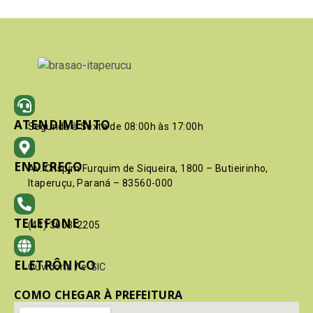
ATENDIMENTO
Segunda à Sexta de 08:00h às 17:00h
ENDEREÇO
Av. Crispim Furquim de Siqueira, 1800 – Butieirinho,
Itaperuçu, Paraná – 83560-000
TELEFONE
(41) 3603-2205
ELETRÔNICO
Ouvidoria
/
e-SIC
COMO CHEGAR À PREFEITURA