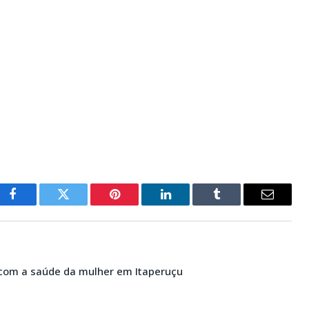
Facebook
Twitter
Pinterest
LinkedIn
Tumblr
E-
mail
 com a saúde da mulher em Itaperuçu