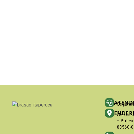
ATEND
Segunda
ENDER
Av. Cris
– Butiei
83560-0