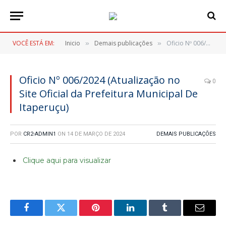
VOCÊ ESTÁ EM:
Inicio
Demais publicações
Oficio Nº 006/2024 (Atualização no Site Oficial da Prefeitura Municipal De Itaperuçu)
»
»
Oficio Nº 006/2024 (Atualização no
0
Site Oficial da Prefeitura Municipal De
Itaperuçu)
POR
CR2-ADMIN1
ON
14 DE MARÇO DE 2024
DEMAIS PUBLICAÇÕES
Clique aqui para visualizar
Facebook
Twitter
Pinterest
LinkedIn
Tumblr
E-