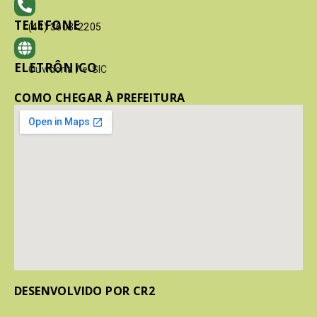
TELEFONE
(41) 3603-2205
ELETRÔNICO
Ouvidoria
/
e-SIC
COMO CHEGAR À PREFEITURA
DESENVOLVIDO POR CR2