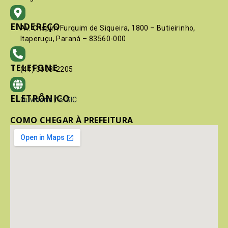
ENDEREÇO
Av. Crispim Furquim de Siqueira, 1800 – Butieirinho,
Itaperuçu, Paraná – 83560-000
TELEFONE
(41) 3603-2205
ELETRÔNICO
Ouvidoria
/
e-SIC
COMO CHEGAR À PREFEITURA