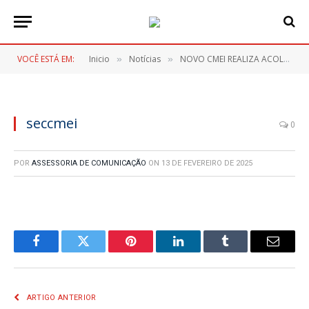
VOCÊ ESTÁ EM:
Inicio
Notícias
NOVO CMEI REALIZA ACOLHIDA PARA PAIS E ALUNOS E MARCA NOVO AVANÇO NA EDUCAÇÃO DO MUNICÍPIO
»
»
seccmei
0
POR
ASSESSORIA DE COMUNICAÇÃO
ON
13 DE FEVEREIRO DE 2025
Facebook
Twitter
Pinterest
LinkedIn
Tumblr
E-
mail
ARTIGO ANTERIOR