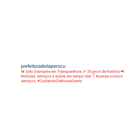
prefeituradeitaperucu
💎 Selo Diamante em Transparência
🎉 35 anos de história
📢
Notícias, serviços e ações em tempo real
👇 Acesse nossos
serviços:
#CuidandoDaNossaGente