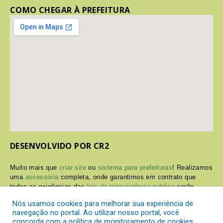
COMO CHEGAR À PREFEITURA
DESENVOLVIDO POR CR2
Muito mais que
criar site
ou
sistema para prefeituras
! Realizamos
uma
assessoria
completa, onde garantimos em contrato que
todas as exigências das
leis de transparência pública
serão
atendidas.
Nós usamos cookies para melhorar sua experiência de
navegação no portal. Ao utilizar nosso portal, você
Conheça o
PNTP
e o
Radar da Transparência Pública
concorda com a política de monitoramento de cookies.