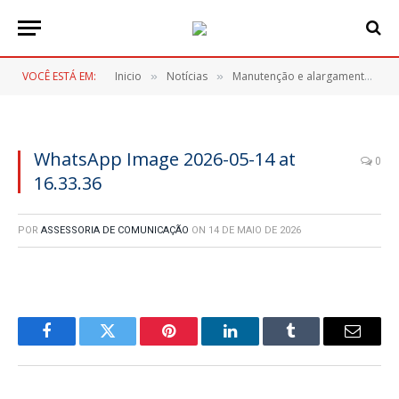
VOCÊ ESTÁ EM:
Inicio
Notícias
Manutenção e alargamento de estradas rurais no interior de Itaperuçu
»
»
WhatsApp Image 2026-05-14 at
0
16.33.36
POR
ASSESSORIA DE COMUNICAÇÃO
ON
14 DE MAIO DE 2026
Facebook
Twitter
Pinterest
LinkedIn
Tumblr
E-
mail