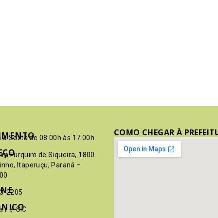
COMO CHEGAR À PREFEIT
IMENTO
 à Sexta de 08:00h às 17:00h
EÇO
pim Furquim de Siqueira, 1800
rinho, Itaperuçu, Paraná –
00
ONE
03-2205
ÔNICO
a
/
e-SIC