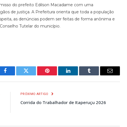
romisso do prefeito Edilson Macadame com uma
gãos de justiça. A Prefeitura orienta que toda a população
speita, as denúncias podem ser feitas de forma anônima e
onselho Tutelar do município.
Facebook
Twitter
Pinterest
LinkedIn
Tumblr
E-
mail
R
PRÓXIMO ARTIGO
s
Corrida do Trabalhador de Itaperuçu 2026
u