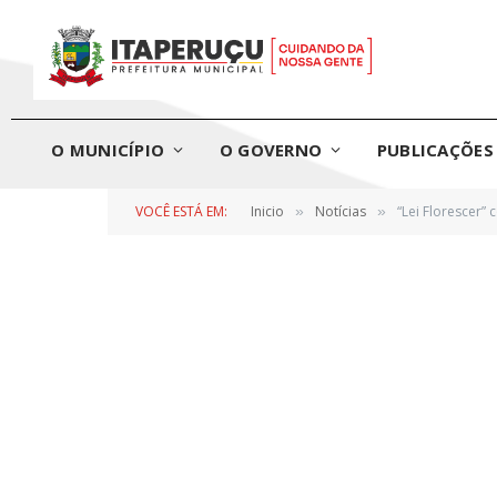
O MUNICÍPIO
O GOVERNO
PUBLICAÇÕES 
VOCÊ ESTÁ EM:
Inicio
Notícias
“Lei Florescer”
»
»