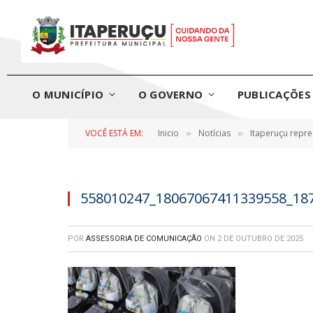
O MUNICÍPIO
O GOVERNO
PUBLICAÇÕES 
VOCÊ ESTÁ EM:
Inicio
Notícias
Itaperuçu repr
»
»
558010247_18067067411339558_18
POR
ASSESSORIA DE COMUNICAÇÃO
ON
2 DE OUTUBRO DE 2025