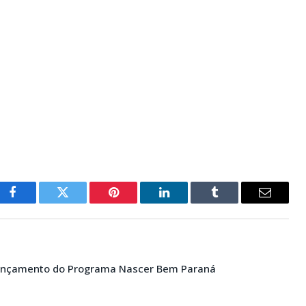
Facebook
Twitter
Pinterest
LinkedIn
Tumblr
E-
mail
 lançamento do Programa Nascer Bem Paraná