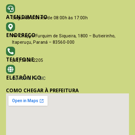
ATENDIMENTO
Segunda à Sexta de 08:00h às 17:00h
ENDEREÇO
Av. Crispim Furquim de Siqueira, 1800 – Butieirinho,
Itaperuçu, Paraná – 83560-000
TELEFONE
(41) 3603-2205
ELETRÔNICO
Ouvidoria
/
e-SIC
COMO CHEGAR À PREFEITURA