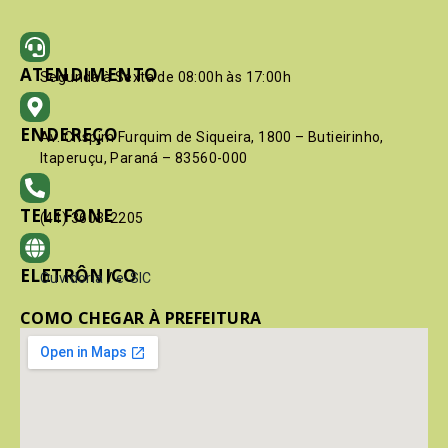
ATENDIMENTO
Segunda à Sexta de 08:00h às 17:00h
ENDEREÇO
Av. Crispim Furquim de Siqueira, 1800 – Butieirinho,
Itaperuçu, Paraná – 83560-000
TELEFONE
(41) 3603-2205
ELETRÔNICO
Ouvidoria
/
e-SIC
COMO CHEGAR À PREFEITURA