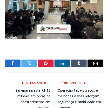
Facebook
Twitter
Pinterest
LinkedIn
Tumblr
E-
mail
ARTIGO ANTERIOR
PRÓXIMO ARTIGO
Sanepar investe R$ 13
Operação tapa-buracos e
milhões em obras de
melhorias viárias reforçam
abastecimento em
segurança e mobilidade em
Itaperuçu
Itaperuçu