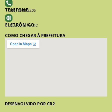
TELEFONE
(41) 3603-2205
ELETRÔNICO
Ouvidoria
/
e-SIC
COMO CHEGAR À PREFEITURA
DESENVOLVIDO POR CR2