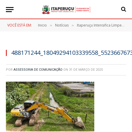
VOCÊ ESTÁ EM:
Inicio
Notícias
Itaperuçu Intensifica Limpeza de Rios e Córregos para Prevenção de Alagamentos
»
»
488171244_18049294103339558_552366767
POR
ASSESSORIA DE COMUNICAÇÃO
ON
31 DE MARÇO DE 2025