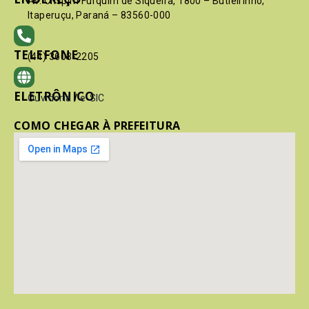
Av. Crispim Furquim de Siqueira, 1800 – Butieirinho,
Itaperuçu, Paraná – 83560-000
TELEFONE
(41) 3603-2205
ELETRÔNICO
Ouvidoria
/
e-SIC
COMO CHEGAR À PREFEITURA