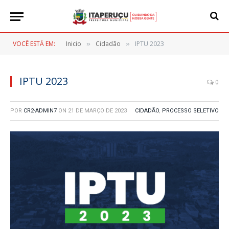
VOCÊ ESTÁ EM:
Inicio
Cidadão
IPTU 2023
»
»
IPTU 2023
0
POR
CR2-ADMIN7
ON
21 DE MARÇO DE 2023
CIDADÃO
,
PROCESSO SELETIVO