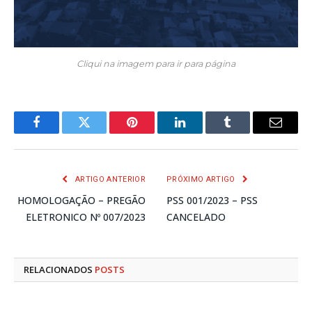
Cliqui na imagem para ir para página
Facebook
Twitter
Pinterest
LinkedIn
Tumblr
E-
mail
ARTIGO ANTERIOR
PRÓXIMO ARTIGO
HOMOLOGAÇÃO – PREGÃO
PSS 001/2023 – PSS
ELETRONICO Nº 007/2023
CANCELADO
RELACIONADOS
POSTS