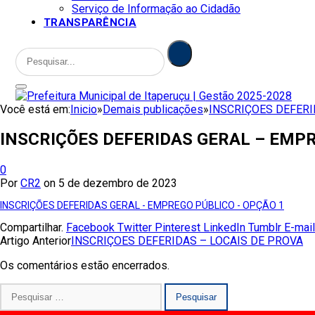
Serviço de Informação ao Cidadão
TRANSPARÊNCIA
Você está em:
Inicio
»
Demais publicações
»
INSCRIÇOES DEFERI
INSCRIÇÕES DEFERIDAS GERAL – EMPR
0
Por
CR2
on
5 de dezembro de 2023
INSCRIÇÕES DEFERIDAS GERAL - EMPREGO PÚBLICO - OPÇÃO 1
Compartilhar.
Facebook
Twitter
Pinterest
LinkedIn
Tumblr
E-mail
Artigo Anterior
INSCRIÇOES DEFERIDAS – LOCAIS DE PROVA
Os comentários estão encerrados.
Pesquisar
por: