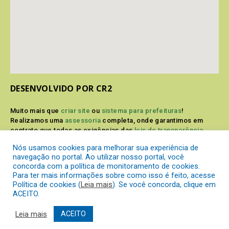
DESENVOLVIDO POR CR2
Muito mais que
criar site
ou
sistema para prefeituras
!
Realizamos uma
assessoria
completa, onde garantimos em
contrato que todas as exigências das
leis de transparência
pública
serão atendidas.
Nós usamos cookies para melhorar sua experiência de
navegação no portal. Ao utilizar nosso portal, você
Conheça o
PNTP
e o
Radar da Transparência Pública
concorda com a política de monitoramento de cookies.
Para ter mais informações sobre como isso é feito, acesse
Política de cookies (
Leia mais
). Se você concorda, clique em
ACEITO.
Prefeitura Municipal de Itaperuçu.
Todos os direitos reservados a
Leia mais
ACEITO
Mapa do Site
Acessar Área Administrativa
Acessar o Webmail