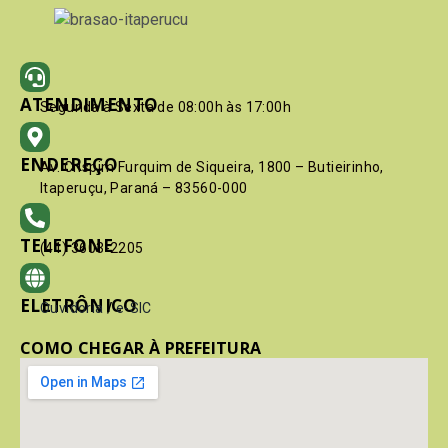
ATENDIMENTO
Segunda à Sexta de 08:00h às 17:00h
ENDEREÇO
Av. Crispim Furquim de Siqueira, 1800 – Butieirinho,
Itaperuçu, Paraná – 83560-000
TELEFONE
(41) 3603-2205
ELETRÔNICO
Ouvidoria
/
e-SIC
COMO CHEGAR À PREFEITURA