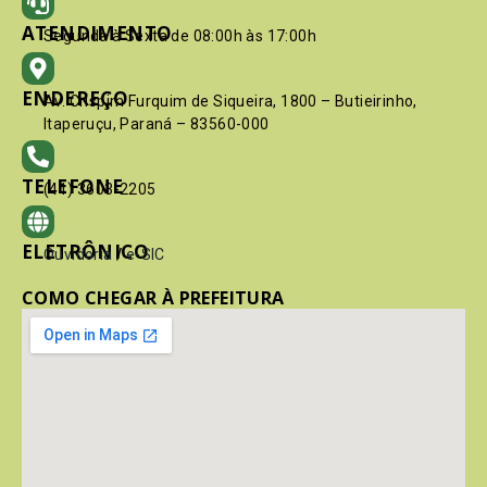
ATENDIMENTO
Segunda à Sexta de 08:00h às 17:00h
ENDEREÇO
Av. Crispim Furquim de Siqueira, 1800 – Butieirinho,
Itaperuçu, Paraná – 83560-000
TELEFONE
(41) 3603-2205
ELETRÔNICO
Ouvidoria
/
e-SIC
COMO CHEGAR À PREFEITURA