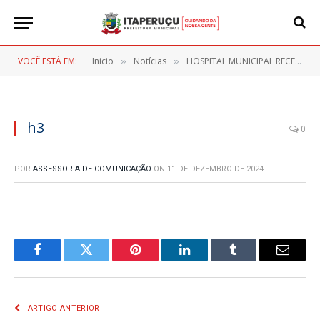
VOCÊ ESTÁ EM:
Inicio
Notícias
HOSPITAL MUNICIPAL RECEBE NOVOS EQUIPAMENTOS
»
»
h3
0
POR
ASSESSORIA DE COMUNICAÇÃO
ON
11 DE DEZEMBRO DE 2024
Facebook
Twitter
Pinterest
LinkedIn
Tumblr
E-
mail
ARTIGO ANTERIOR