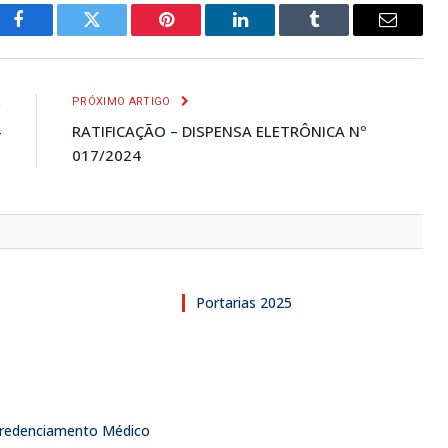
Facebook
Twitter
Pinterest
LinkedIn
Tumblr
E-
mail
R
PRÓXIMO ARTIGO
4
RATIFICAÇÃO – DISPENSA ELETRÔNICA Nº
017/2024
Portarias 2025
 Credenciamento Médico