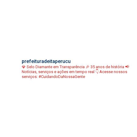
prefeituradeitaperucu
💎 Selo Diamante em Transparência
🎉 35 anos de história
📢
Notícias, serviços e ações em tempo real
👇 Acesse nossos
serviços:
#CuidandoDaNossaGente