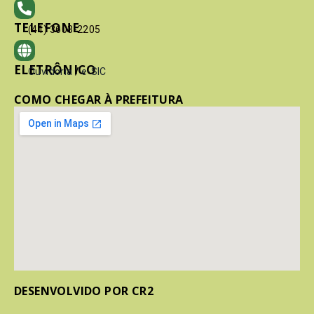
TELEFONE
(41) 3603-2205
ELETRÔNICO
Ouvidoria
/
e-SIC
COMO CHEGAR À PREFEITURA
DESENVOLVIDO POR CR2