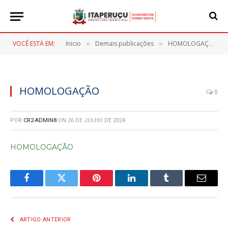
VOCÊ ESTÁ EM:
Inicio
Demais publicações
HOMOLOGAÇÃO – PREGÃO ELETRONICO Nº 083/2024
»
»
HOMOLOGAÇÃO
0
POR
CR2-ADMIN8
ON
26 DE JULHO DE 2024
HOMOLOGAÇÃO
Facebook
Twitter
Pinterest
LinkedIn
Tumblr
E-
mail
ARTIGO ANTERIOR