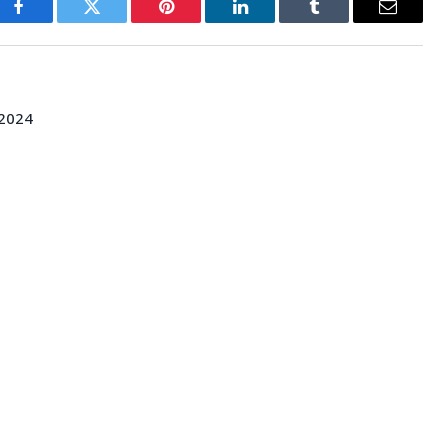
Facebook
Twitter
Pinterest
LinkedIn
Tumblr
E-
mail
2024