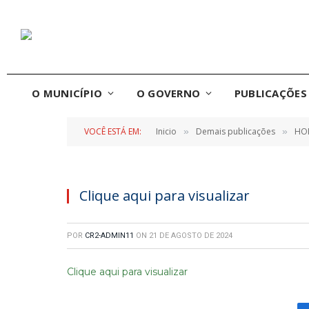
O MUNICÍPIO
O GOVERNO
PUBLICAÇÕES 
VOCÊ ESTÁ EM:
Inicio
Demais publicações
HO
»
»
Clique aqui para visualizar
POR
CR2-ADMIN11
ON
21 DE AGOSTO DE 2024
Clique aqui para visualizar