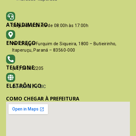
ATENDIMENTO
Segunda à Sexta de 08:00h às 17:00h
ENDEREÇO
Av. Crispim Furquim de Siqueira, 1800 – Butieirinho,
Itaperuçu, Paraná – 83560-000
TELEFONE
(41) 3603-2205
ELETRÔNICO
Ouvidoria
/
e-SIC
COMO CHEGAR À PREFEITURA