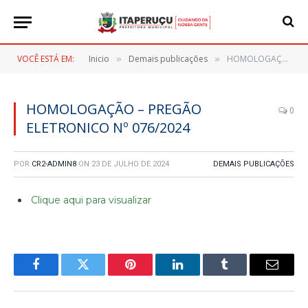
VOCÊ ESTÁ EM:
Inicio
Demais publicações
HOMOLOGAÇÃO – PREGÃO ELETRONICO Nº 076/2024
»
»
HOMOLOGAÇÃO – PREGÃO
0
ELETRONICO Nº 076/2024
POR
CR2-ADMIN8
ON
23 DE JULHO DE 2024
DEMAIS PUBLICAÇÕES
Clique aqui para visualizar
Facebook
Twitter
Pinterest
LinkedIn
Tumblr
E-
mail